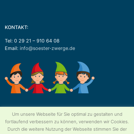
KONTAKT:
Tel: 0 29 21 – 910 64 08
Email:
info@soester-zwerge.de
Um unsere Webseite für Sie optimal zu gestalten und
Copyright © 2026 Soester-Zwerge
Kindergroßtagespflege – Soester Zwerge
fortlaufend verbessern zu können, verwenden wir Cookies.
Durch die weitere Nutzung der Webseite stimmen Sie der